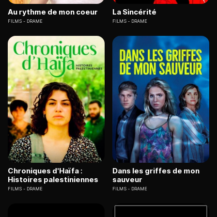
Au rythme de mon coeur
La Sincérité
FILMS
DRAME
FILMS
DRAME
Chroniques d'Haïfa :
Dans les griffes de mon
Histoires palestiniennes
sauveur
FILMS
DRAME
FILMS
DRAME