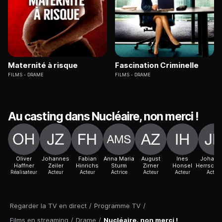
Maternité à risque
Fascination Criminelle
FILMS
DRAME
FILMS
DRAME
Au casting dans Nucléaire, non merci !
Oliver
Johannes
Fabian
Anna Maria
August
Ines
Johann
Haffner
Zeiler
Hinrichs
Sturm
Zirner
Honsel
Herrsch
Réalisateur
Acteur
Acteur
Actrice
Acteur
Acteur
Acteur
Regarder la TV en direct
/
Programme TV
/
Films en streaming
/
Drame
/
Nucléaire, non merci !