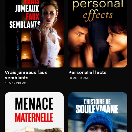
Vrais jumeaux faux
Personal effects
semblants
FILMS
DRAME
FILMS
DRAME