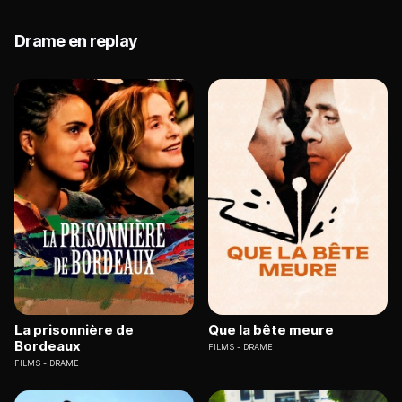
Drame en replay
La prisonnière de
Que la bête meure
Bordeaux
FILMS
DRAME
FILMS
DRAME