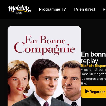
Programme TV
TV en direct
R
En bon
replay
Bientôt dispon
Films en stream
Dans un magazine
les ordres d'un 
fille.
Regarder