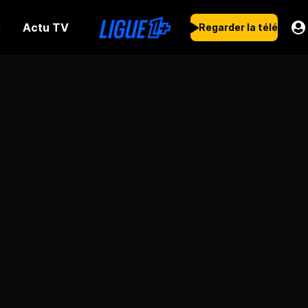
Actu TV
s
Regarder la télé