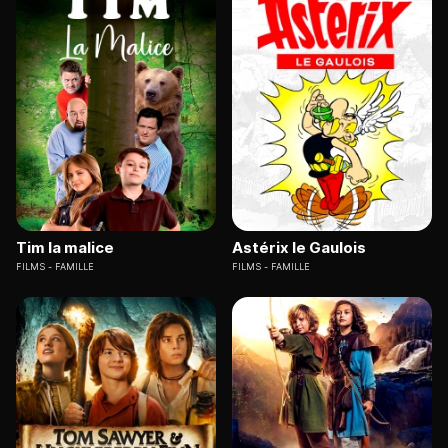
Tim la malice
Astérix le Gaulois
FILMS
FAMILLE
FILMS
FAMILLE