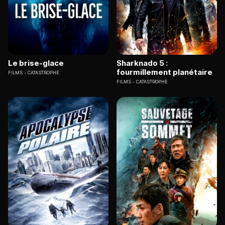
Le brise-glace
Sharknado 5 :
fourmillement planétaire
FILMS
CATASTROPHE
FILMS
CATASTROPHE