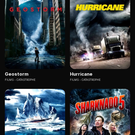
Geostorm
Hurricane
FILMS
CATASTROPHE
FILMS
CATASTROPHE