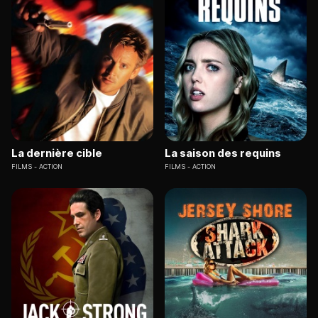
La dernière cible
La saison des requins
FILMS
ACTION
FILMS
ACTION