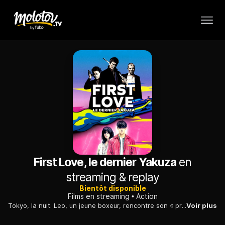
First Love, le dernier Yakuza
en
streaming & replay
Bientôt disponible
Films en streaming
Action
Tokyo, la nuit. Leo, un jeune boxeur, rencontre son « premier amour », Monica, une callgirl toxicomane. Toute la nuit, un policier corrompu, un yakuza et une tueuse vont les poursuivre.
Voir plus