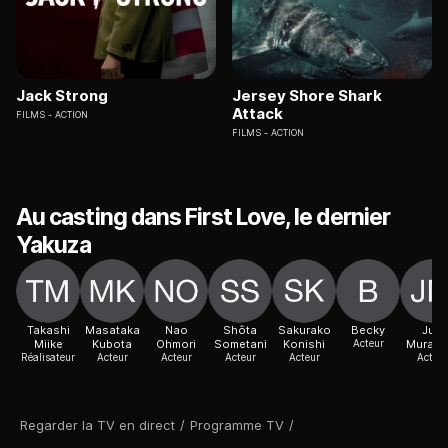
Jack Strong
Jersey Shore Shark
Attack
FILMS
ACTION
FILMS
ACTION
Au casting dans First Love, le dernier
Yakuza
Takashi
Masataka
Nao
Shôta
Sakurako
Becky
Jun
Miike
Kubota
Ohmori
Sometani
Konishi
Acteur
Muraka
Réalisateur
Acteur
Acteur
Acteur
Acteur
Acteur
Regarder la TV en direct
/
Programme TV
/