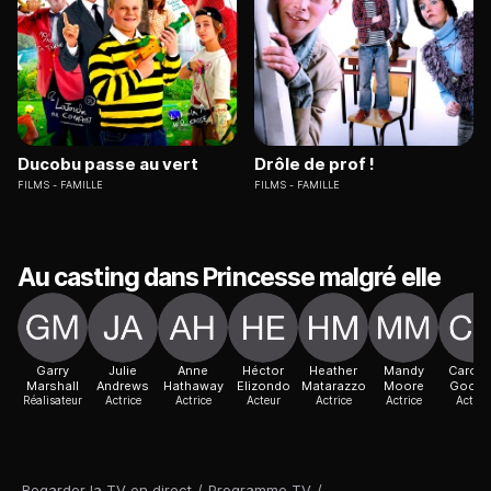
Ducobu passe au vert
Drôle de prof !
FILMS
FAMILLE
FILMS
FAMILLE
Au casting dans Princesse malgré elle
Garry
Julie
Anne
Héctor
Heather
Mandy
Caroli
Marshall
Andrews
Hathaway
Elizondo
Matarazzo
Moore
Gooda
Réalisateur
Actrice
Actrice
Acteur
Actrice
Actrice
Actric
Regarder la TV en direct
/
Programme TV
/