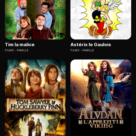
Tim la malice
Astérix le Gaulois
FILMS
FAMILLE
FILMS
FAMILLE