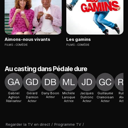
Aimons-nous vivants
Les gamins
FILMS
COMÉDIE
FILMS
COMÉDIE
Au casting dans Pédale dure
Gabriel
Gérard
Dany Boon
Michèle
Jacques
Guillaume
Rube
Aghion
Darmon
Acteur
Laroque
Dutronc
Cramoisan
Alves
Réalisateur
Acteur
Actrice
Acteur
Acteur
Acteur
Regarder la TV en direct
/
Programme TV
/