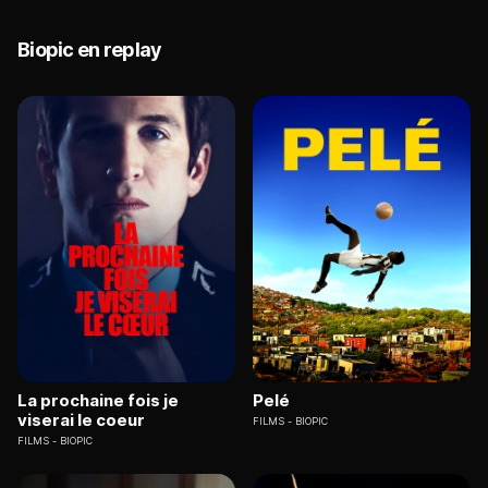
Biopic en replay
La prochaine fois je
Pelé
viserai le coeur
FILMS
BIOPIC
FILMS
BIOPIC