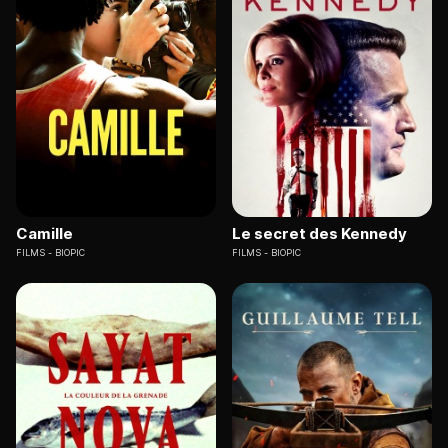
Camille
Le secret des Kennedy
FILMS
BIOPIC
FILMS
BIOPIC