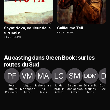
Sayat Nova, couleur de la
Guillaume Tell
grenade
FILMS
BIOPIC
FILMS
BIOPIC
Au casting dans Green Book : sur les
routes du Sud
Peter
Viggo
Mahershala
Linda
Sebastian
Dimiter D.
Don Sta
Farrelly
Mortensen
Ali
Cardellini
Maniscalco
Marinov
Acteur
Réalisateur
Acteur
Acteur
Actrice
Acteur
Acteur