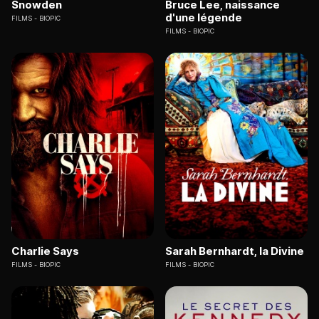
Snowden
Bruce Lee, naissance
d'une légende
FILMS
BIOPIC
FILMS
BIOPIC
Charlie Says
Sarah Bernhardt, la Divine
FILMS
BIOPIC
FILMS
BIOPIC