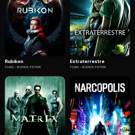
Rubikon
Extraterrestre
FILMS
SCIENCE-FICTION
FILMS
SCIENCE-FICTION