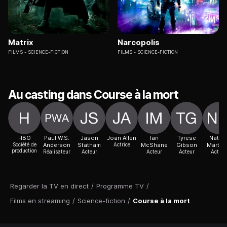
Matrix
Narcopolis
FILMS
SCIENCE-FICTION
FILMS
SCIENCE-FICTION
Au casting dans Course à la mort
HBO
Paul W.S.
Jason
Joan Allen
Ian
Tyrese
Natali
Société de
Anderson
Statham
Actrice
McShane
Gibson
Martin
production
Réalisateur
Acteur
Acteur
Acteur
Actric
Regarder la TV en direct
/
Programme TV
/
Films en streaming
/
Science-fiction
/
Course à la mort