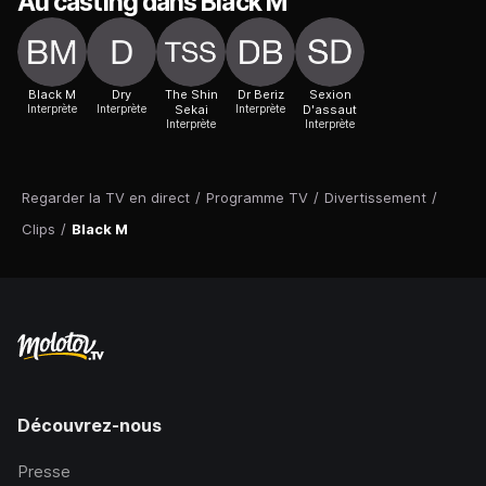
Au casting dans Black M
Black M
Dry
The Shin
Dr Beriz
Sexion
Interprète
Interprète
Sekai
Interprète
D'assaut
Interprète
Interprète
Regarder la TV en direct
/
Programme TV
/
Divertissement
/
Clips
/
Black M
Découvrez-nous
Presse