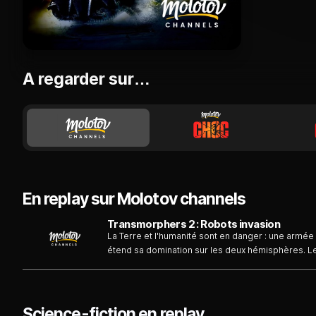
A regarder sur…
En replay sur Molotov channels
Transmorphers 2 : Robots invasion
La Terre et l'humanité sont en danger : une armée
étend sa domination sur les deux hémisphères. Le
esclavage, voire d'être tout simplement réduits e
résistance...
Science-fiction en replay