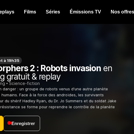
eplays
Films
Séries
Émissions TV
Nos offre
et à 19h35
rphers 2 : Robots invasion
en
g gratuit & replay
ing
Science-fiction
n danger : un groupe de robots venus d'une autre planète
s humains. Face à la force des androïdes, les survivants
tour du shérif Hadley Ryan, du Dr. Jo Summers et du soldat Jake
résistance se forme pour reprendre le contrôle de la planète
Enregistrer