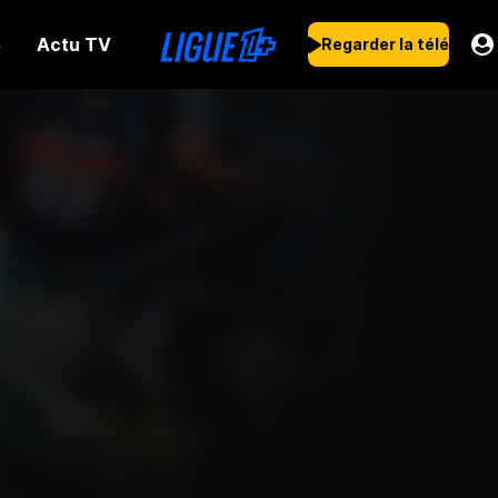
Actu TV
s
Regarder la télé