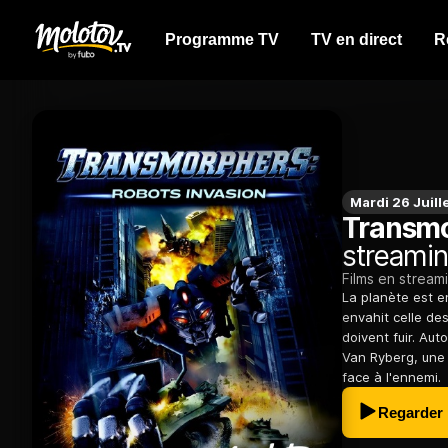
Programme TV
TV en direct
R
Mardi 26 Juill
Transmo
streamin
Films en stream
La planète est e
envahit celle de
doivent fuir. Au
Van Ryberg, une 
face à l'ennemi.
Regarder