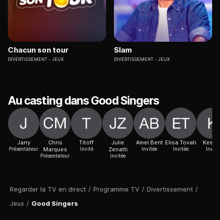
Chacun son tour
Slam
DIVERTISSEMENT
JEUX
DIVERTISSEMENT
JEUX
Au casting dans Good Singers
Jarry
Chris
Titoff
Julie
Amel Bent
Elisa Tovati
Keen'
Présentateur
Marques
Invité
Zenatti
Invitée
Invitée
Invité
Présentateur
Invitée
Regarder la TV en direct
/
Programme TV
/
Divertissement
/
Jeux
/
Good Singers