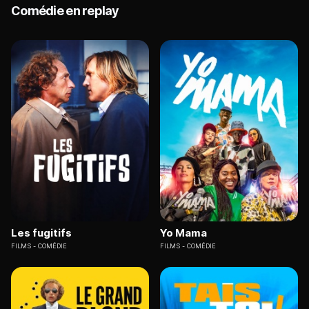
Comédie en replay
Les fugitifs
Yo Mama
FILMS
COMÉDIE
FILMS
COMÉDIE