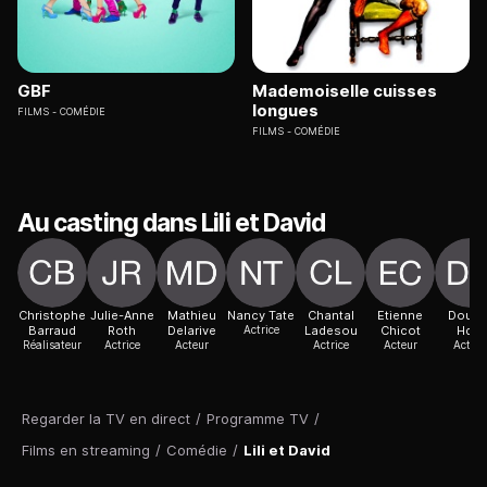
GBF
Mademoiselle cuisses
longues
FILMS
COMÉDIE
FILMS
COMÉDIE
Au casting dans Lili et David
Christophe
Julie-Anne
Mathieu
Nancy Tate
Chantal
Etienne
Douni
Barraud
Roth
Delarive
Actrice
Ladesou
Chicot
Hdia
Réalisateur
Actrice
Acteur
Actrice
Acteur
Acteur
Regarder la TV en direct
/
Programme TV
/
Films en streaming
/
Comédie
/
Lili et David