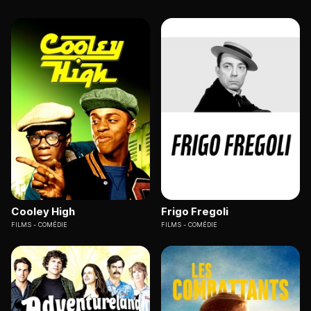
Cooley High
Frigo Fregoli
FILMS
COMÉDIE
FILMS
COMÉDIE