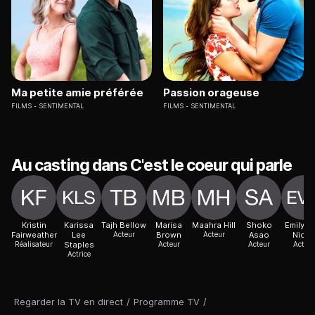
Ma petite amie préférée
Passion orageuse
FILMS
SENTIMENTAL
FILMS
SENTIMENTAL
Au casting dans C'est le coeur qui parle
Kristin
Karissa
Tajh Bellow
Marisa
Maahra Hill
Shoko
Emily v
Fairweather
Lee
Acteur
Brown
Acteur
Asao
Nicoll
Réalisateur
Staples
Acteur
Acteur
Acteur
Actrice
Regarder la TV en direct
/
Programme TV
/