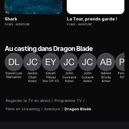
Shark
La Tour, prends garde !
FILMS
AVENTURE
FILMS
AVENTURE
Au casting dans Dragon Blade
Daniel Lee
Jackie
Emrah
John
John
Adrien
Peng L
Réalisateur
Chan
Yilmaz
Cussack
Cusack
Brody
Actric
Acteur
Voix Off VO
Acteur
Acteur
Acteur
Regarder la TV en direct
/
Programme TV
/
Films en streaming
/
Aventure
/
Dragon Blade