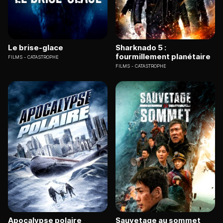
Le brise-glace
Sharknado 5 :
fourmillement planétaire
FILMS
CATASTROPHE
FILMS
CATASTROPHE
Apocalypse polaire
Sauvetage au sommet