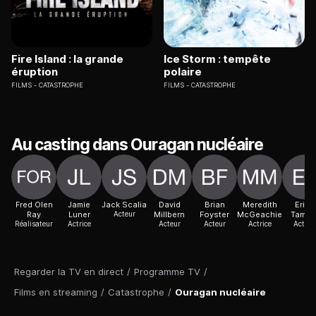
Fire Island : la grande
Ice Storm : tempête
éruption
polaire
FILMS
CATASTROPHE
FILMS
CATASTROPHE
Au casting dans Ouragan nucléaire
Fred Olen
Jamie
Jack Scalia
David
Brian
Meredith
Eriko
Ray
Luner
Acteur
Millbern
Foyster
McGeachie
Tamur
Réalisateur
Actrice
Acteur
Acteur
Actrice
Actric
Regarder la TV en direct
/
Programme TV
/
Films en streaming
/
Catastrophe
/
Ouragan nucléaire