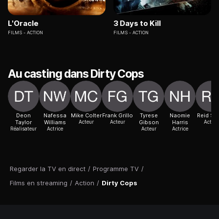
L'Oracle
3 Days to Kill
FILMS
ACTION
FILMS
ACTION
Au casting dans Dirty Cops
Deon
Nafessa
Mike Colter
Frank Grillo
Tyrese
Naomie
Reid Sc
Taylor
Williams
Acteur
Acteur
Gibson
Harris
Acteur
Réalisateur
Actrice
Acteur
Actrice
Regarder la TV en direct
/
Programme TV
/
Films en streaming
/
Action
/
Dirty Cops