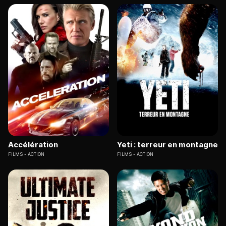
Accélération
Yeti : terreur en montagne
FILMS
ACTION
FILMS
ACTION