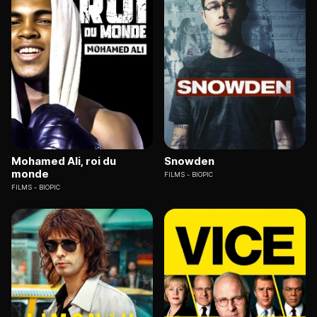
Mohamed Ali, roi du
Snowden
monde
FILMS
BIOPIC
FILMS
BIOPIC