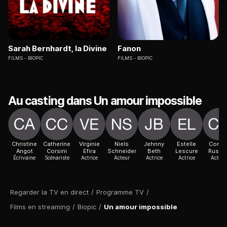
Sarah Bernhardt, la Divine
Fanon
FILMS
BIOPIC
FILMS
BIOPIC
Au casting dans Un amour impossible
Christine
Catherine
Virginie
Niels
Jehnny
Estelle
Corali
Angot
Corsini
Efira
Schneider
Beth
Lescure
Russie
Écrivaine
Scénariste
Actrice
Acteur
Actrice
Actrice
Actric
Regarder la TV en direct
/
Programme TV
/
Films en streaming
/
Biopic
/
Un amour impossible