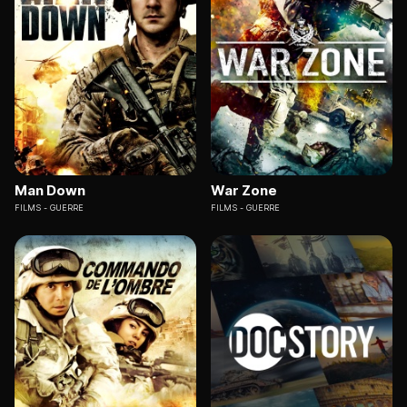
Man Down
War Zone
FILMS
GUERRE
FILMS
GUERRE