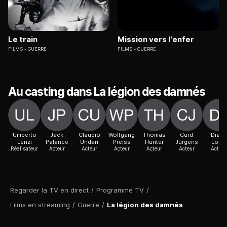
Le train
Mission vers l'enfer
FILMS
GUERRE
FILMS
GUERRE
Au casting dans La légion des damnés
Umberto
Jack
Claudio
Wolfgang
Thomas
Curd
Diana
Lenzi
Palance
Undari
Preiss
Hunter
Jürgens
Lorys
Réalisateur
Acteur
Acteur
Acteur
Acteur
Acteur
Actric
Regarder la TV en direct
/
Programme TV
/
Films en streaming
/
Guerre
/
La légion des damnés