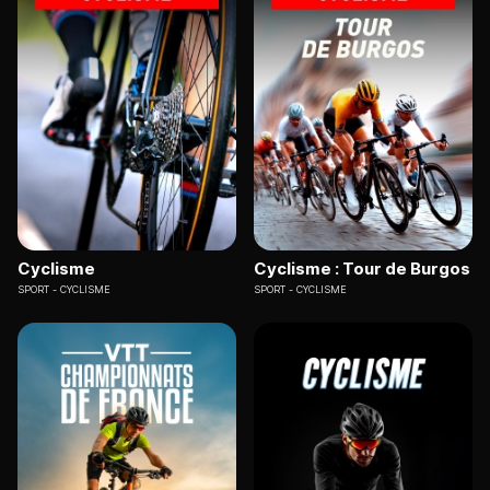
Cyclisme
Cyclisme : Tour de Burgos
SPORT
CYCLISME
SPORT
CYCLISME