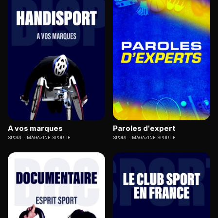
A vos marques
Paroles d'expert
SPORT
MAGAZINE SPORTIF
SPORT
MAGAZINE SPORTIF