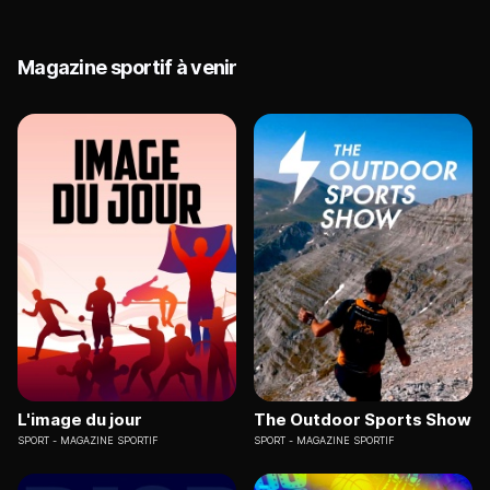
Magazine sportif à venir
L'image du jour
The Outdoor Sports Show
SPORT
MAGAZINE SPORTIF
SPORT
MAGAZINE SPORTIF