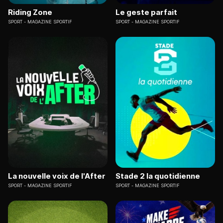
Riding Zone
Le geste parfait
SPORT
MAGAZINE SPORTIF
SPORT
MAGAZINE SPORTIF
La nouvelle voix de l'After
Stade 2 la quotidienne
SPORT
MAGAZINE SPORTIF
SPORT
MAGAZINE SPORTIF