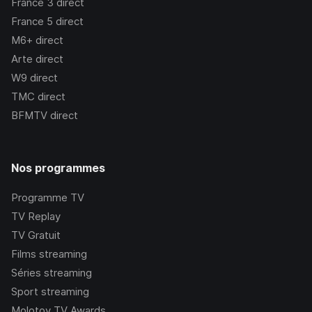
France 3
direct
France 5
direct
M6+
direct
Arte
direct
W9
direct
TMC
direct
BFMTV
direct
Nos programmes
Programme TV
TV Replay
TV Gratuit
Films streaming
Séries streaming
Sport streaming
Molotov TV Awards