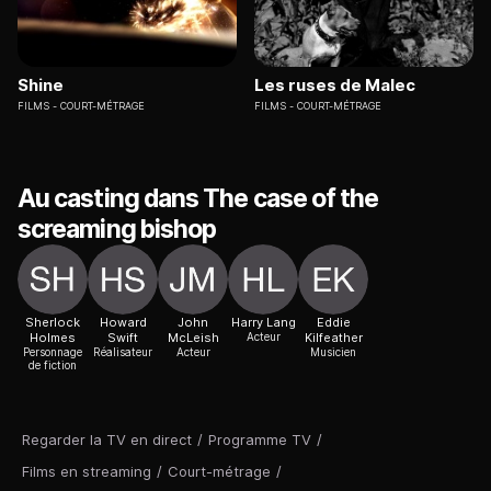
Shine
Les ruses de Malec
FILMS
COURT-MÉTRAGE
FILMS
COURT-MÉTRAGE
Au casting dans The case of the
screaming bishop
Sherlock
Howard
John
Harry Lang
Eddie
Holmes
Swift
McLeish
Acteur
Kilfeather
Personnage
Réalisateur
Acteur
Musicien
de fiction
Regarder la TV en direct
/
Programme TV
/
Films en streaming
/
Court-métrage
/