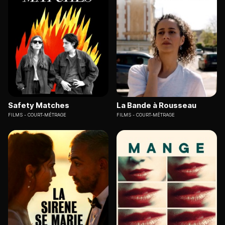
Safety Matches
La Bande à Rousseau
FILMS
COURT-MÉTRAGE
FILMS
COURT-MÉTRAGE