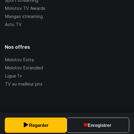
Sport streaming
Molotov TV Awards
Mangas streaming
Actu TV
Nos offres
Molotov Extra
Molotov Extended
Ligue 1+
TV au meilleur prix
©Molotov
2026
, Version:
2.228.1
Regarder
Enregistrer