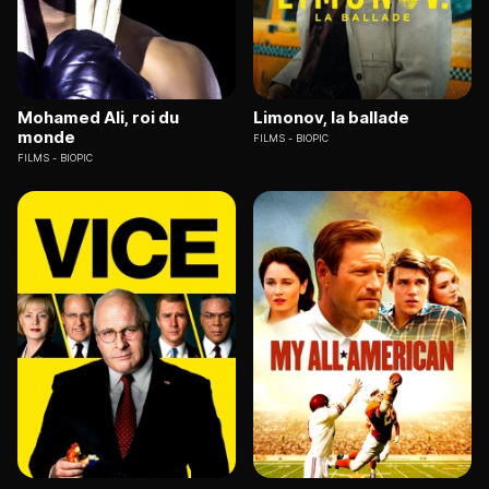
Mohamed Ali, roi du
Limonov, la ballade
monde
FILMS
BIOPIC
FILMS
BIOPIC