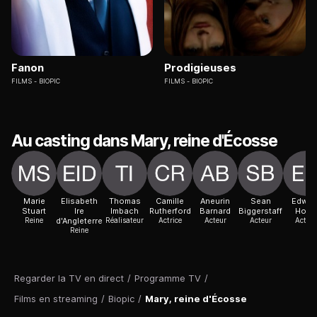
Fanon
Prodigieuses
FILMS
BIOPIC
FILMS
BIOPIC
Au casting dans Mary, reine d'Écosse
Marie
Elisabeth
Thomas
Camille
Aneurin
Sean
Edwar
Stuart
Ire
Imbach
Rutherford
Barnard
Biggerstaff
Hogg
Reine
d'Angleterre
Réalisateur
Actrice
Acteur
Acteur
Acteur
Reine
Regarder la TV en direct
/
Programme TV
/
Films en streaming
/
Biopic
/
Mary, reine d'Écosse