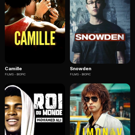
Camille
Snowden
FILMS
BIOPIC
FILMS
BIOPIC