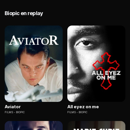
Biopic en replay
Aviator
All eyez on me
FILMS
BIOPIC
FILMS
BIOPIC