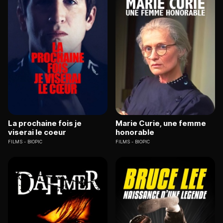
La prochaine fois je
Marie Curie, une femme
viserai le coeur
honorable
FILMS
BIOPIC
FILMS
BIOPIC