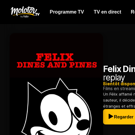
Programme TV
TV en direct
R
Felix Di
replay
Bientôt dispon
Films en stream
Un Félix affamé n
sauteur, il déci
étranges et effr
Regarder