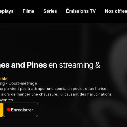
eplays
Films
Séries
Émissions TV
Nos offre
nes and Pines
en streaming &
ible
ing
Court-métrage
e parvient pas à attraper une souris, un poulet et un haricot
de alors de manger une chaussure, lui causant des hallucinations
ayantes.
Enregistrer