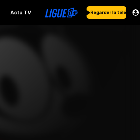
Actu TV
s
Regarder la télé