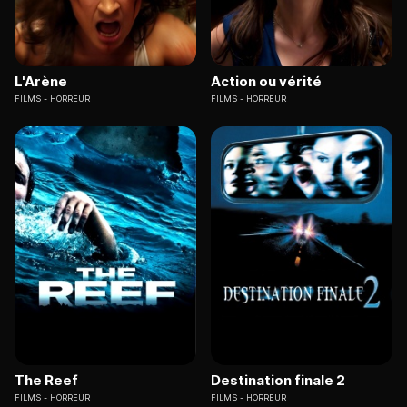
L'Arène
Action ou vérité
FILMS
HORREUR
FILMS
HORREUR
The Reef
Destination finale 2
FILMS
HORREUR
FILMS
HORREUR