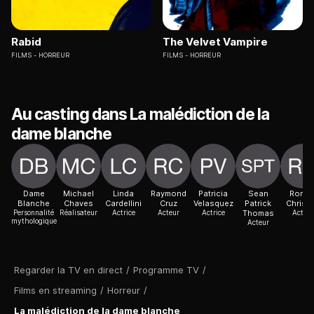
Rabid
The Velvet Vampire
FILMS
HORREUR
FILMS
HORREUR
Au casting dans La malédiction de la
dame blanche
Dame
Michael
Linda
Raymond
Patricia
Sean
Roma
Blanche
Chaves
Cardellini
Cruz
Velasquez
Patrick
Christ
Personnalité
Réalisateur
Actrice
Acteur
Actrice
Thomas
Acteur
mythologique
Acteur
Regarder la TV en direct
/
Programme TV
/
Films en streaming
/
Horreur
/
La malédiction de la dame blanche