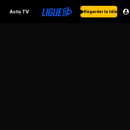
Actu TV
s
Regarder la télé