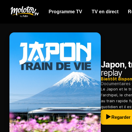
Programme TV
TV en direct
R
Japon, t
replay
Bientôt dispon
Documentaires
Le Japon et le tr
l'archipel, le ch
au train rapide 
quotidien et il e
Regarder