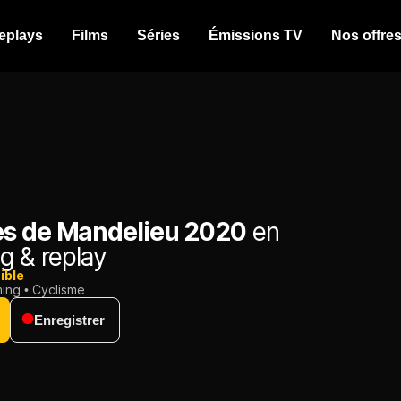
eplays
Films
Séries
Émissions TV
Nos offre
s de Mandelieu 2020
en
g & replay
ible
ming
Cyclisme
Enregistrer