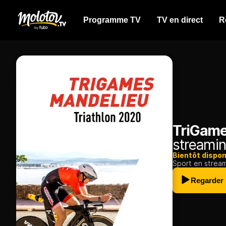
Programme TV
TV en direct
R
TriGame
streamin
Bientôt dispon
Sport en strea
Regarder