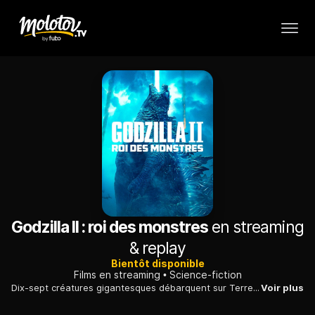
Godzilla II : roi des monstres
en streaming
& replay
Bientôt disponible
Films en streaming
Science-fiction
Dix-sept créatures gigantesques débarquent sur Terre et commencent à s'affronter. Un groupe d'humains tente vaillammant de combattre ces Titans.
Voir plus