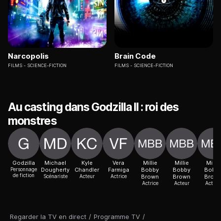
Narcopolis
Brain Code
FILMS
SCIENCE-FICTION
FILMS
SCIENCE-FICTION
Au casting dans Godzilla II : roi des
monstres
Godzilla
Michael
Kyle
Vera
Millie
Millie
Millie
Personnage
Dougherty
Chandler
Farmiga
Bobby
Bobby
Bobb
de fiction
Scénariste
Acteur
Actrice
Brown
Brown
Brow
Actrice
Acteur
Actric
Regarder la TV en direct
/
Programme TV
/