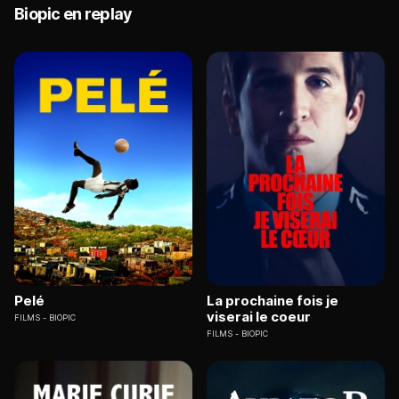
Biopic en replay
Pelé
La prochaine fois je
viserai le coeur
FILMS
BIOPIC
FILMS
BIOPIC