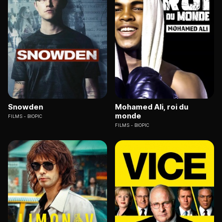
Snowden
Mohamed Ali, roi du
monde
FILMS
BIOPIC
FILMS
BIOPIC