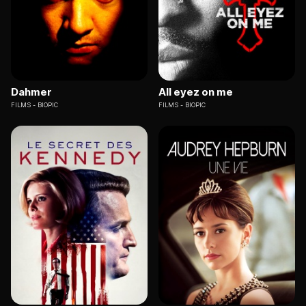
Dahmer
All eyez on me
FILMS
BIOPIC
FILMS
BIOPIC