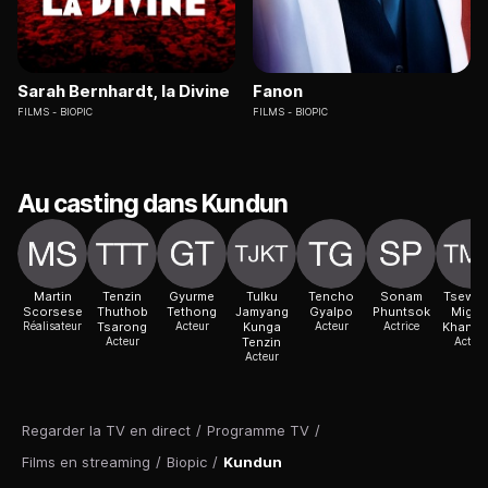
Sarah Bernhardt, la Divine
Fanon
FILMS
BIOPIC
FILMS
BIOPIC
Au casting dans Kundun
Martin
Tenzin
Gyurme
Tulku
Tencho
Sonam
Tsewa
Scorsese
Thuthob
Tethong
Jamyang
Gyalpo
Phuntsok
Migyu
Réalisateur
Tsarong
Acteur
Kunga
Acteur
Actrice
Khangs
Acteur
Tenzin
Acteur
Acteur
Regarder la TV en direct
/
Programme TV
/
Films en streaming
/
Biopic
/
Kundun