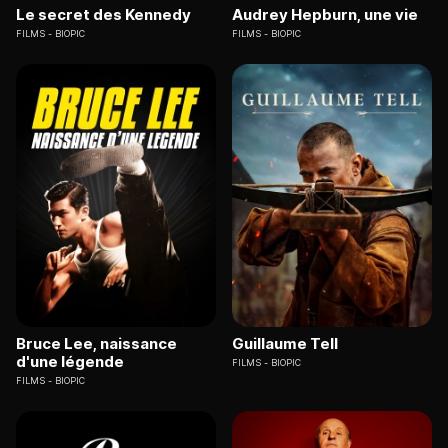
Le secret des Kennedy
Audrey Hepburn, une vie
FILMS
BIOPIC
FILMS
BIOPIC
Bruce Lee, naissance
Guillaume Tell
d'une légende
FILMS
BIOPIC
FILMS
BIOPIC