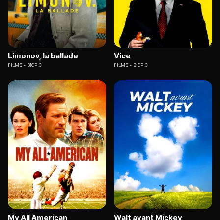
Limonov, la ballade
Vice
FILMS
BIOPIC
FILMS
BIOPIC
My All American
Walt avant Mickey