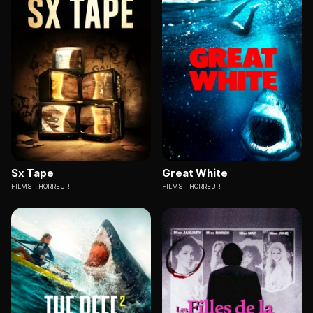
Sx Tape
Great White
FILMS
HORREUR
FILMS
HORREUR