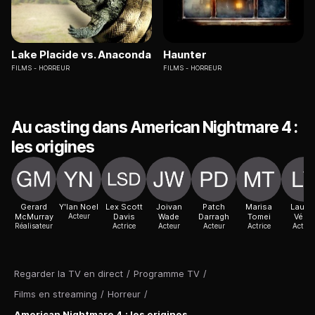
Lake Placide vs. Anaconda
Haunter
FILMS
HORREUR
FILMS
HORREUR
Au casting dans American Nightmare 4 :
les origines
Gerard
Y'lan Noel
Lex Scott
Joivan
Patch
Marisa
Laure
McMurray
Acteur
Davis
Wade
Darragh
Tomei
Vélez
Réalisateur
Actrice
Acteur
Acteur
Actrice
Actric
Regarder la TV en direct
/
Programme TV
/
Films en streaming
/
Horreur
/
American Nightmare 4 : les origines