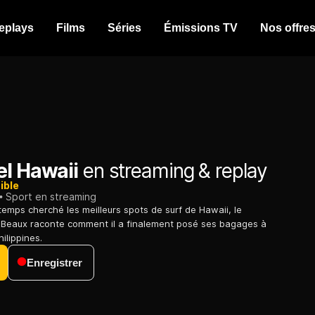
eplays
Films
Séries
Émissions TV
Nos offre
el Hawaii
en streaming & replay
ible
Sport en streaming
temps cherché les meilleurs spots de surf de Hawaii, le
e Beaux raconte comment il a finalement posé ses bagages à
hilippines.
Enregistrer