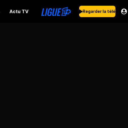
Actu TV
s
Regarder la télé