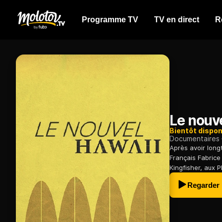
Programme TV
TV en direct
R
Le nouv
Bientôt dispon
Documentaires
Après avoir long
Français Fabric
Kingfisher, aux P
Regarder