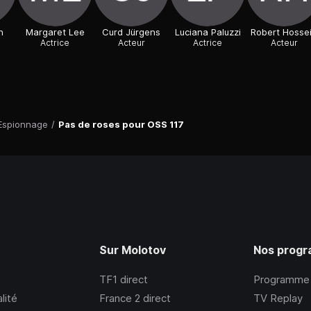
n
Margaret Lee
Curd Jürgens
Luciana Paluzzi
Robert Hosse
Actrice
Acteur
Actrice
Acteur
Espionnage
/
Pas de roses pour OSS 117
Sur Molotov
Nos prog
TF1
direct
Programme
lité
France 2
direct
TV Replay