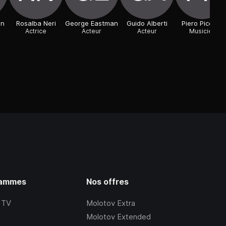
in
Rosalba Neri
George Eastman
Guido Alberti
Piero Piccioni
Actrice
Acteur
Acteur
Musicien
rammes
Nos offres
 TV
Molotov Extra
Molotov Extended