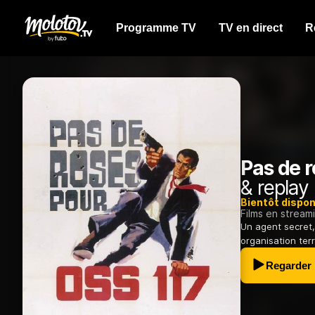
Programme TV
TV en direct
R
Pas de 
& replay
Bientôt dispon
Films en stream
Un agent secret, 
organisation terr
Regarder