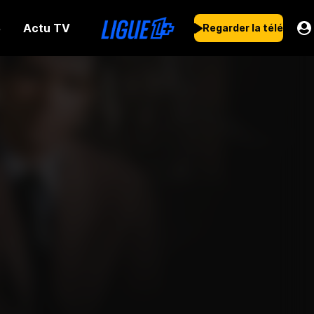
Actu TV
s
Regarder la télé