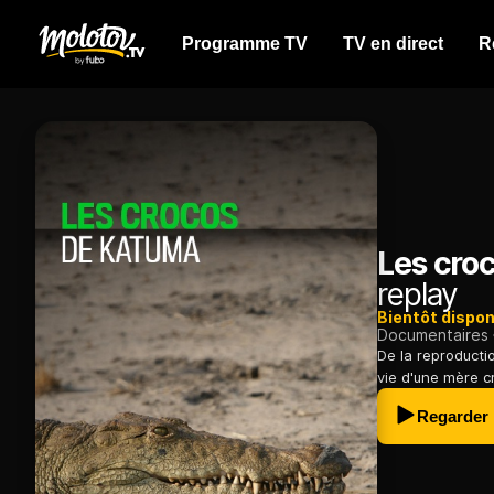
Programme TV
TV en direct
R
Les cro
replay
Bientôt dispon
Documentaires
De la reproductio
vie d'une mère c
Regarder