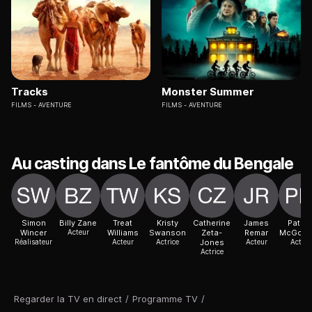
Tracks
Monster Summer
FILMS
AVENTURE
FILMS
AVENTURE
Au casting dans Le fantôme du Bengale
Simon
Billy Zane
Treat
Kristy
Catherine
James
Patric
Wincer
Acteur
Williams
Swanson
Zeta-
Remar
McGooh
Réalisateur
Acteur
Actrice
Jones
Acteur
Acteur
Actrice
Regarder la TV en direct
/
Programme TV
/