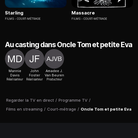
Starling
Massacre
FILMS
COURT-MÉTRAGE
FILMS
COURT-MÉTRAGE
Au casting dans Oncle Tom et petite Eva
Mannie
John
Amadee J.
Davis
Foster
Van Beuren
Réalisateur
Réalisateur
Producteur
Regarder la TV en direct
/
Programme TV
/
Films en streaming
/
Court-métrage
/
Oncle Tom et petite Eva