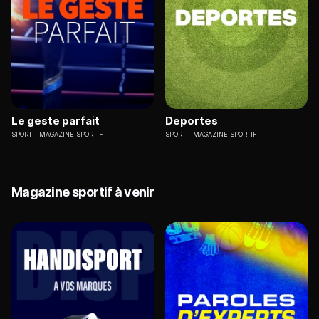
Le geste parfait
Deportes
SPORT
MAGAZINE SPORTIF
SPORT
MAGAZINE SPORTIF
Magazine sportif à venir