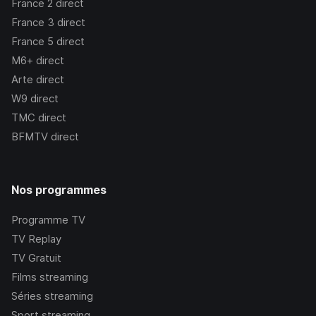
France 2
direct
France 3
direct
France 5
direct
M6+
direct
Arte
direct
W9
direct
TMC
direct
BFMTV
direct
Nos programmes
Programme TV
TV Replay
TV Gratuit
Films streaming
Séries streaming
Sport streaming