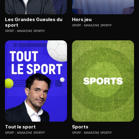
Les Grandes Gueules du
Hors jeu
sport
SPORT
MAGAZINE SPORTIF
SPORT
MAGAZINE SPORTIF
Tout le sport
Sports
SPORT
MAGAZINE SPORTIF
SPORT
MAGAZINE SPORTIF