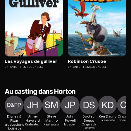
Les voyages de gulliver
Robinson Crusoé
ENFANTS
FILMS JEUNESSE
ENFANTS
FILMS JEUNESSE
Au casting dans Horton
Disney &
Jimmy
Steve
John
Docteur
Ken Daurio
Cinco P
Pixar
Hayward
Martino
Powell
Seuss
Scénariste
Scénaris
productions
Réalisateur
Réalisateur
Musicien
Origine de
l'oeuvre
Société de