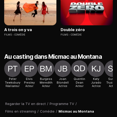
A trois on y va
Double zéro
FILMS
COMÉDIE
FILMS
COMÉDIE
Au casting dans Micmac au Montana
Peter
Elvis
Burgess
Joan
Quentin
Katy
Susa
Tewksbury
Presley
Meredith
Blondell
Dean
Jurado
Trustm
Réalisateur
Acteur
Acteur
Actrice
Acteur
Actrice
Acteur
Regarder la TV en direct
/
Programme TV
/
Films en streaming
/
Comédie
/
Micmac au Montana