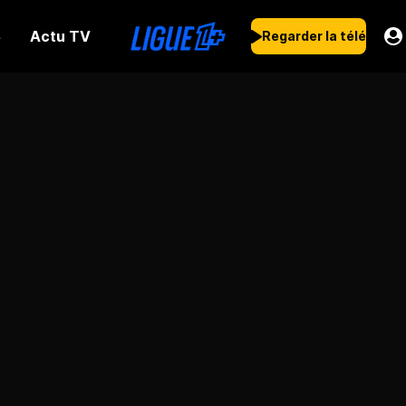
Actu TV
s
Regarder la télé