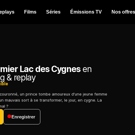
eplays
Films
Séries
Émissions TV
Nos offre
mier Lac des Cygnes
en
g & replay
ible
re couronné, un prince tombe amoureux d'une jeune femme
 mauvais sort à se transformer, le jour, en cygne. La
mal ?
Enregistrer