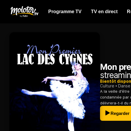
Programme TV
TV en direct
R
Mon pre
streamin
Bientôt dispon
Culture
Danse
A la veille d'êt
condamnée par un
délivrera-t-il du 
Regarder