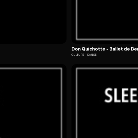
Don Quichotte - Ballet de Be
CULTURE
DANSE