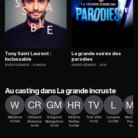
Tony Saint Laurent :
La grande soirée des
Inclassable
parodies
DIVERTISSEMENT
HUMOUR
DIVERTISSEMENT
JEUX
Au casting dans La grande incruste
Wejdene
Clément
Grégoire
Hélène
Tom Villa
Louane
Monsie
Invitée
Rémiens
Margotton
Rollès
Invité
Invitée
Poulp
Invité
Invité
Invitée
Invité