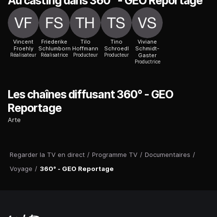
Au casting dans 360° - GEO Reportage
Vincent
Friederike
Tilo
Tino
Viviane
Froehly
Schlumborn
Hoffmann
Schroedl
Schmidt-
Réalisateur
Réalisatrice
Producteur
Producteur
Gaster
Productrice
Les chaînes diffusant 360° - GEO
Reportage
Arte
Regarder la TV en direct
/
Programme TV
/
Documentaires
/
Voyage
/
360° - GEO Reportage