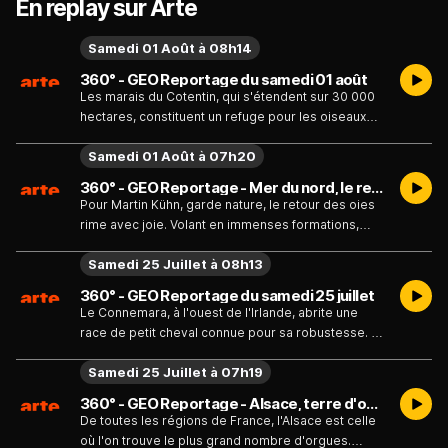
En replay sur Arte
Samedi 01 Août à 08h14
360° - GEO Reportage du samedi 01 août
Les marais du Cotentin, qui s'étendent sur 30 000
hectares, constituent un refuge pour les oiseaux
migrateurs et un réservoir de diversité biologique.
Samedi 01 Août à 07h20
360° - GEO Reportage - Mer du nord, le retour des oies sauvages - Émission du samedi 1 août
Pour Martin Kühn, garde nature, le retour des oies
rime avec joie. Volant en immenses formations,
elles se posent en Frise-du-Nord chaque année,
Samedi 25 Juillet à 08h13
au mois d'avril, avant de poursuivre leur voyage
vers l'Arctique où elles se reproduisent. Mais ce
360° - GEO Reportage du samedi 25 juillet
qui réjouit les naturalistes est une très mauvaise
Le Connemara, à l'ouest de l'Irlande, abrite une
nouvelle pour les paysans : les oies font
race de petit cheval connue pour sa robustesse. A
désormais escale dans leurs champs et en
Clifden, un spectacle accueille les amateurs de
dévorent la moindre pousse.
Samedi 25 Juillet à 07h19
chevaux du monde entier.
360° - GEO Reportage - Alsace, terre d'orgues - Émission du samedi 25 juillet
De toutes les régions de France, l'Alsace est celle
où l'on trouve le plus grand nombre d'orgues.