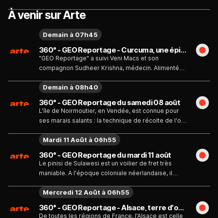
Patrick Armand, facteur d'orgues, dirige une des
À venir sur Arte
manufactures les plus anciennes.
Demain à 07h45
360° - GEO Reportage - Curcuma, une épice en or - Émission du samedi 8 août
"GEO Reportage" a suivi Veni Macs et son
compagnon Sudheer Krishna, médecin. Alimentée
par des producteurs locaux, la coopérative qu’ils
Demain à 08h40
ont fondée à Chintapalle produit du curcuma
biologique.
360° - GEO Reportage du samedi 08 août
L'île de Noirmoutier, en Vendée, est connue pour
ses marais salants : la technique de récolte de l'or
blanc de Noirmoutier est restée quasi inchangée
Mardi 11 Août à 06h55
au fil des siècles.
360° - GEO Reportage du mardi 11 août
Le pinisi de Sulawesi est un voilier de fret très
maniable. A l'époque coloniale néerlandaise, il
assurait la liaison entre les îles indonésiennes.
Mercredi 12 Août à 06h55
360° - GEO Reportage - Alsace, terre d'orgues - Émission du mercredi 12 août
De toutes les régions de France, l'Alsace est celle