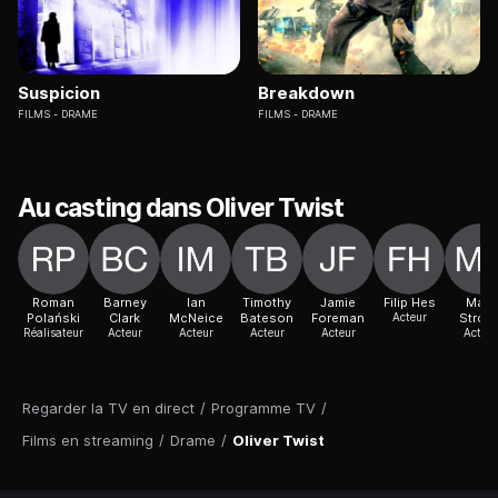
Suspicion
Breakdown
FILMS
DRAME
FILMS
DRAME
Au casting dans Oliver Twist
Roman
Barney
Ian
Timothy
Jamie
Filip Hes
Mark
Polański
Clark
McNeice
Bateson
Foreman
Acteur
Stron
Réalisateur
Acteur
Acteur
Acteur
Acteur
Acteur
Regarder la TV en direct
/
Programme TV
/
Films en streaming
/
Drame
/
Oliver Twist