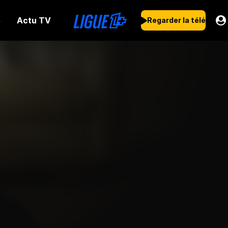
Actu TV
s
Regarder la télé