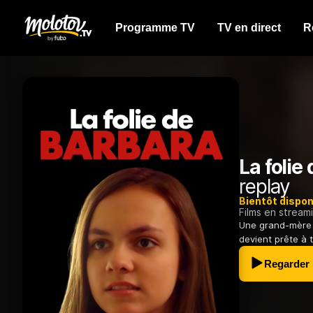
Programme TV
TV en direct
R
La folie
replay
Bientôt dispon
Films en stream
Une grand-mère 
devient prête à t
Regarder