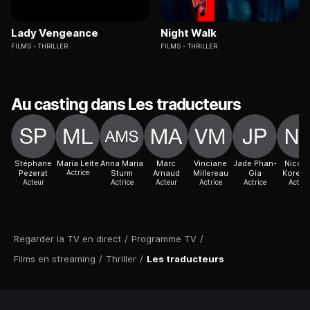
Lady Vengeance
Night Walk
FILMS
THRILLER
FILMS
THRILLER
Au casting dans Les traducteurs
Stéphane
Maria Leite
Anna Maria
Marc
Vinciane
Jade Phan-
Nicola
Pezerat
Actrice
Sturm
Arnaud
Millereau
Gia
Koretz
Acteur
Actrice
Acteur
Actrice
Actrice
Acteur
Regarder la TV en direct
/
Programme TV
/
Films en streaming
/
Thriller
/
Les traducteurs