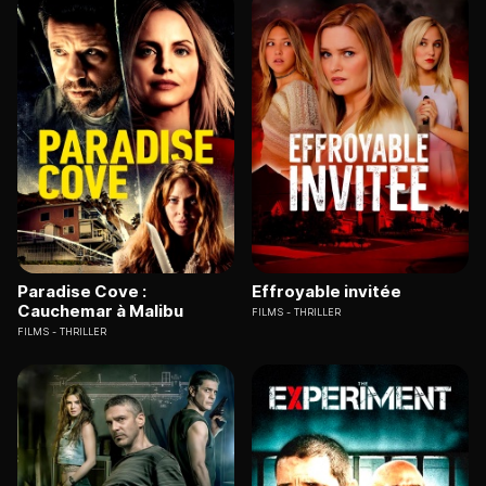
Paradise Cove :
Effroyable invitée
Cauchemar à Malibu
FILMS
THRILLER
FILMS
THRILLER