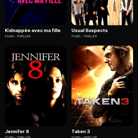
Kidnappée avec ma fille
Usual Suspects
FILMS
THRILLER
FILMS
THRILLER
Jennifer 8
Taken 3
FILMS
THRILLER
FILMS
THRILLER