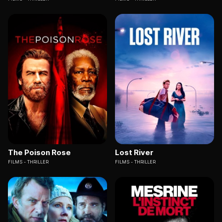
The Poison Rose
Lost River
FILMS
THRILLER
FILMS
THRILLER