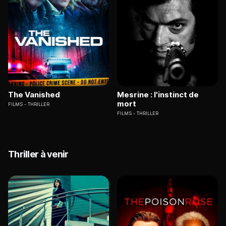
The Vanished
Mesrine : l'instinct de
mort
FILMS
THRILLER
FILMS
THRILLER
Thriller à venir