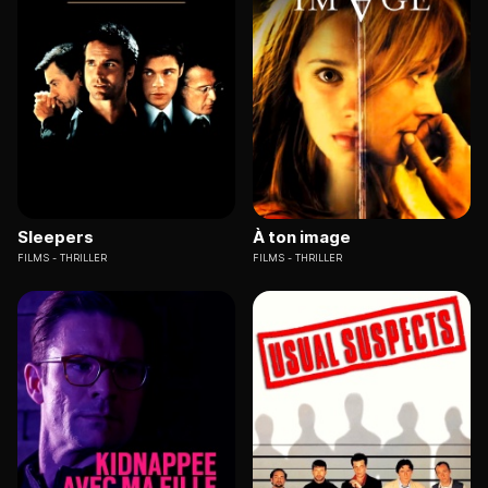
Sleepers
À ton image
FILMS
THRILLER
FILMS
THRILLER