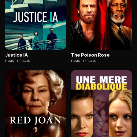
Justice IA
The Poison Rose
FILMS
THRILLER
FILMS
THRILLER