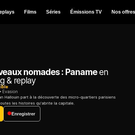
eplays
Films
Séries
Émissions TV
Nos offre
veaux nomades : Paname
en
g & replay
ible
Evasion
an Hallouin part à la découverte des micro-quartiers parisiens
outes les histoires qu'abrite la capitale.
Enregistrer