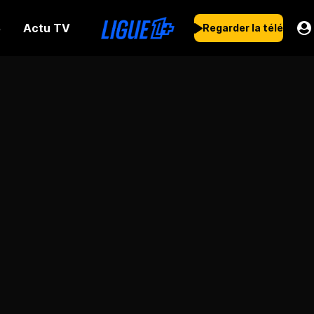
Actu TV
s
Regarder la télé