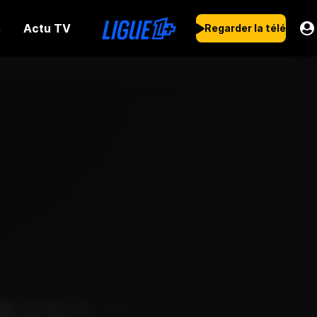
Actu TV
s
Regarder la télé