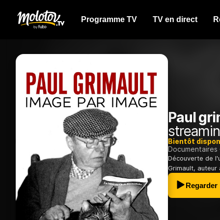
Programme TV
TV en direct
R
Paul gri
streamin
Bientôt dispon
Documentaires
Découverte de l'
Grimault, auteur 
Regarder