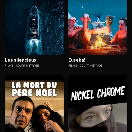
Les silencieux
Eureka!
FILMS
COURT-MÉTRAGE
FILMS
COURT-MÉTRAGE