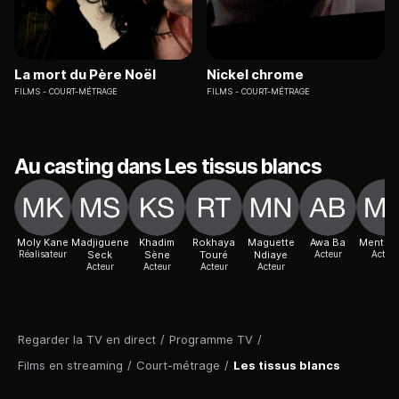
La mort du Père Noël
Nickel chrome
FILMS
COURT-MÉTRAGE
FILMS
COURT-MÉTRAGE
Au casting dans Les tissus blancs
Moly Kane
Madjiguene
Khadim
Rokhaya
Maguette
Awa Ba
Mentor
Réalisateur
Seck
Sène
Touré
Ndiaye
Acteur
Acteur
Acteur
Acteur
Acteur
Acteur
Regarder la TV en direct
/
Programme TV
/
Films en streaming
/
Court-métrage
/
Les tissus blancs