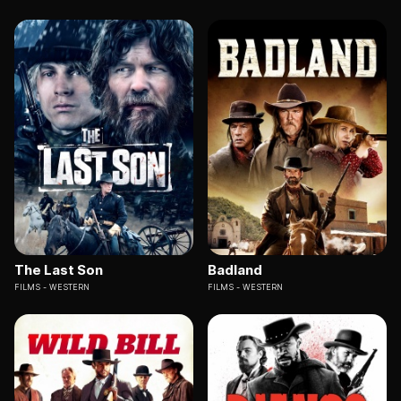
The Last Son
Badland
FILMS
WESTERN
FILMS
WESTERN