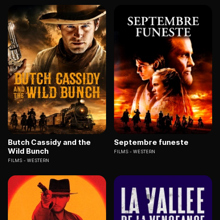
Butch Cassidy and the
Septembre funeste
Wild Bunch
FILMS
WESTERN
FILMS
WESTERN