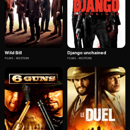
Wild Bill
Django unchained
FILMS
WESTERN
FILMS
WESTERN