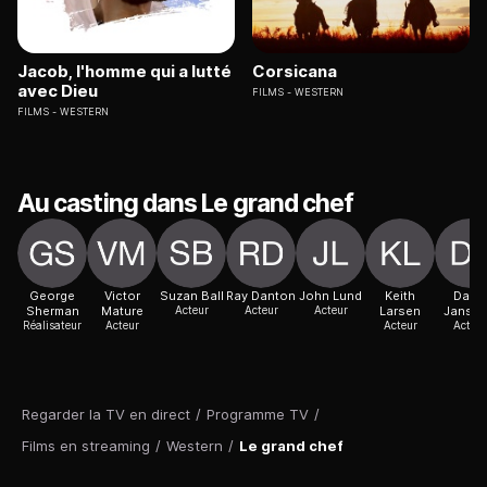
Jacob, l'homme qui a lutté
Corsicana
avec Dieu
FILMS
WESTERN
FILMS
WESTERN
Au casting dans Le grand chef
George
Victor
Suzan Ball
Ray Danton
John Lund
Keith
David
Sherman
Mature
Acteur
Acteur
Acteur
Larsen
Janss
Réalisateur
Acteur
Acteur
Acteur
Regarder la TV en direct
/
Programme TV
/
Films en streaming
/
Western
/
Le grand chef