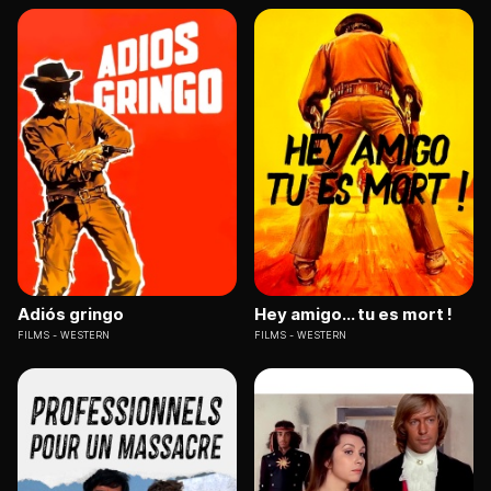
Adiós gringo
Hey amigo... tu es mort !
FILMS
WESTERN
FILMS
WESTERN