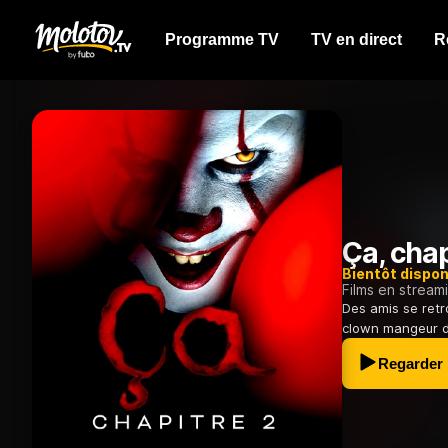
Programme TV
TV en direct
R
Ça, chap
Bientôt dispon
Films en stream
Des amis se retr
clown mangeur d'e
Regarder