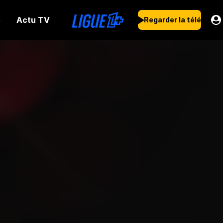
Actu TV
s
Regarder la télé